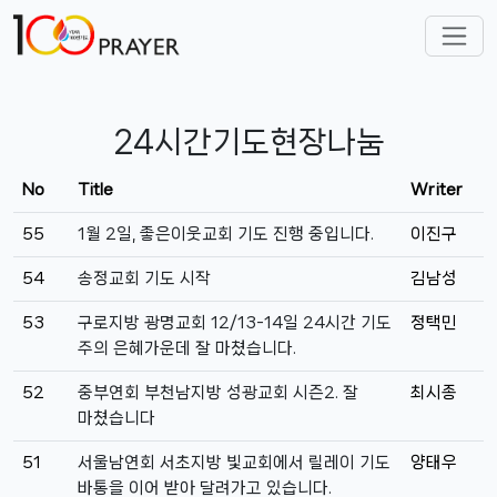
24시간기도현장나눔
No
Title
Writer
55
1월 2일, 좋은이웃교회 기도 진행 중입니다.
이진구
54
송정교회 기도 시작
김남성
53
구로지방 광명교회 12/13-14일 24시간 기도
정택민
주의 은혜가운데 잘 마쳤습니다.
52
중부연회 부천남지방 성광교회 시즌2. 잘
최시종
마쳤습니다
51
서울남연회 서초지방 빛교회에서 릴레이 기도
양태우
바통을 이어 받아 달려가고 있습니다.