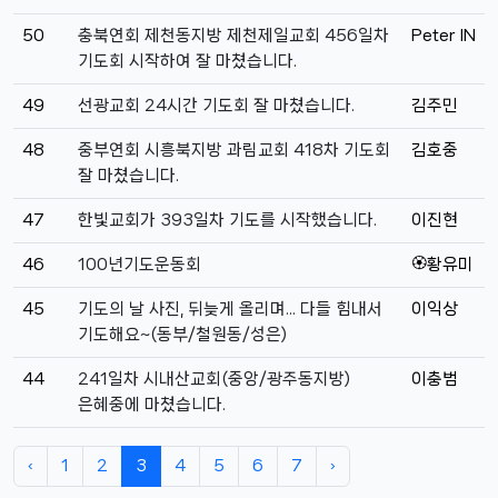
50
충북연회 제천동지방 제천제일교회 456일차
Peter IN
기도회 시작하여 잘 마쳤습니다.
49
선광교회 24시간 기도회 잘 마쳤습니다.
김주민
48
중부연회 시흥북지방 과림교회 418차 기도회
김호중
잘 마쳤습니다.
47
한빛교회가 393일차 기도를 시작했습니다.
이진현
46
100년기도운동회
🏵황유미
45
기도의 날 사진, 뒤늦게 올리며... 다들 힘내서
이익상
기도해요~(동부/철원동/성은)
44
241일차 시내산교회(중앙/광주동지방)
이충범
은혜중에 마쳤습니다.
‹
1
2
3
4
5
6
7
›