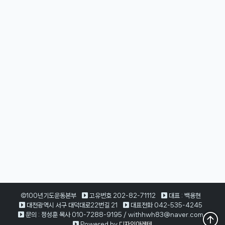
©100년기도운동본부
고유번호 202-82-71112
대표 : 백용현
대전광역시 서구 대덕대로22번길 21
대표전화 042-535-4245
문의 : 정성훈 목사 010-7288-9195 / withhwh83@naver.com
Powered by
디자인아레테