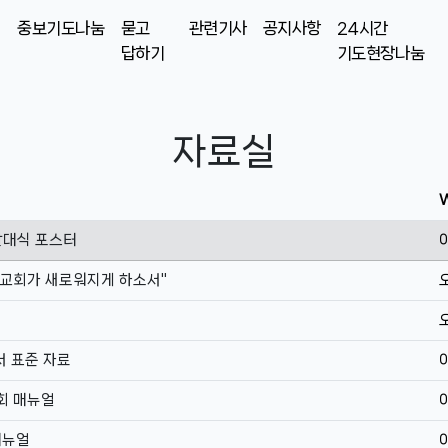
중보기도나눔
묻고
관련기사
공지사항
24시간
답하기
기도현장나눔
자료실
W
발대식 포스터
감리교회가 새로워지게 하소서"
서 표준 자료
도회 매뉴얼
매뉴얼