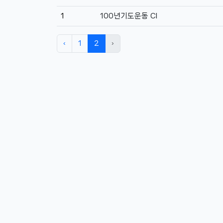
1
100년기도운동 CI
‹
1
2
›