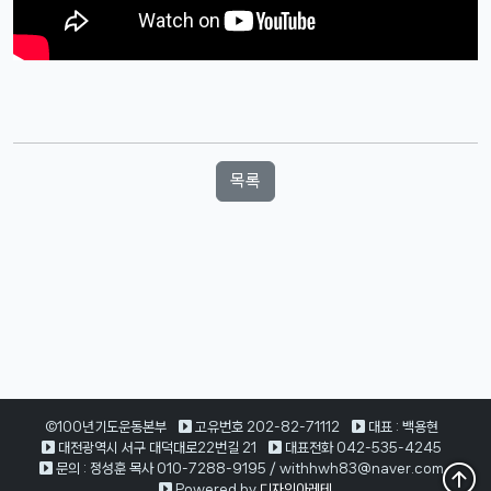
목록
©100년기도운동본부
고유번호 202-82-71112
대표 : 백용현
대전광역시 서구 대덕대로22번길 21
대표전화 042-535-4245
문의 : 정성훈 목사 010-7288-9195 / withhwh83@naver.com
Powered by
디자인아레테