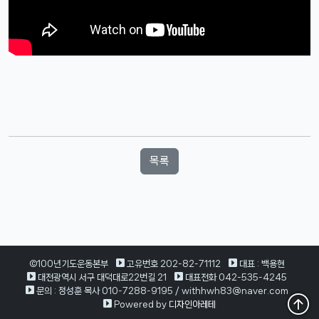
목록
©100년기도운동본부
고유번호 202-82-71112
대표 : 백용현
대전광역시 서구 대덕대로22번길 21
대표전화 042-535-4245
문의 : 정성훈 목사 010-7288-9195 / withhwh83@naver.com
Powered by
디자인아레테