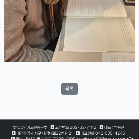
목록
©100년기도운동본부
고유번호 202-82-71112
대표 : 백용현
대전광역시 서구 대덕대로22번길 21
대표전화 042-535-4245